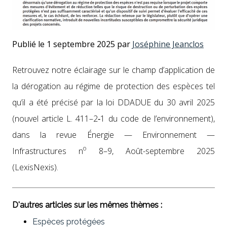
Publié le 1 septembre 2025 par
Joséphine Jeanclos
Retrou­vez notre éclairage sur le champ d’ap­pli­ca­tion de
la déro­ga­tion au régime de pro­tec­tion des espèces tel
qu’il a été pré­cisé par la loi DDADUE du 30 avril 2025
(nou­v­el arti­cle L. 411–2‑1 du code de l’en­vi­ron­nement),
dans la revue Énergie — Envi­ron­nement —
o
Infra­struc­tures n
8–9, Août-sep­tem­bre 2025
(Lex­is­Nex­is).
D'autres articles sur les mêmes thèmes :
Espèces protégées