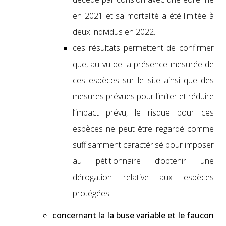
en 2021 et sa mor­tal­ité a été lim­itée à
deux indi­vidus en 2022.
ces résul­tats per­me­t­tent de con­firmer
que, au vu de la présence mesurée de
ces espèces sur le site ain­si que des
mesures prévues pour lim­iter et réduire
l’impact prévu, le risque pour ces
espèces ne peut être regardé comme
suff­isam­ment car­ac­térisé pour impos­er
au péti­tion­naire d’obtenir une
déro­ga­tion rel­a­tive aux espèces
pro­tégées.
con­cer­nant la la buse vari­able et le fau­con