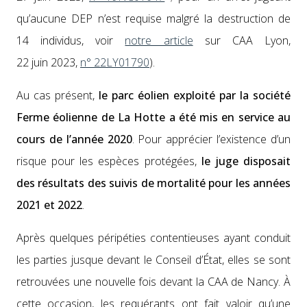
qu’au­cune DEP n’est req­uise mal­gré la destruc­tion de
14 indi­vidus, voir
notre arti­cle
sur CAA Lyon,
22 juin 2023,
n° 22LY01790
).
Au cas présent,
le parc éolien exploité par la société
Ferme éoli­enne de La Hotte a été mis en ser­vice au
cours de l’an­née 2020
. Pour appréci­er l’ex­is­tence d’un
risque pour les espèces pro­tégées,
le juge dis­po­sait
des résul­tats des suiv­is de mor­tal­ité pour les années
2021 et 2022
.
Après quelques péripéties con­tentieuses ayant con­duit
les par­ties jusque devant le Con­seil d’É­tat, elles se sont
retrou­vées une nou­velle fois devant la CAA de Nan­cy. À
cette occa­sion, les requérants ont fait val­oir qu’une