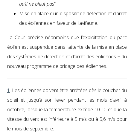
qu’il ne pleut pas
”
Mise en place d’un dis­posi­tif de détec­tion et d’ar­rêt
des éoli­ennes en faveur de l’av­i­faune.
La Cour pré­cise néan­moins que l’ex­ploita­tion du parc
éolien est sus­pendue dans l’attente de la mise en place
des sys­tèmes de détec­tion et d’arrêt des éoli­ennes + du
nou­veau pro­gramme de bridage des éoli­ennes.
1
.
Les éoli­ennes doivent être arrêtées dès le couch­er du
soleil et jusqu’à son lever pen­dant les mois d’avril à
octo­bre, lorsque la tem­péra­ture excède 10 °C et que la
vitesse du vent est inférieure à 5 m/s ou à 5,6 m/s pour
le mois de sep­tem­bre.