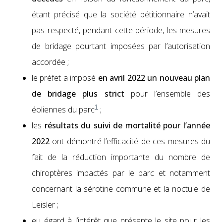
étant pré­cisé que la société péti­tion­naire n’avait
pas respec­té, pen­dant cette péri­ode, les mesures
de bridage pour­tant imposées par l’autorisation
accordée ;
le préfet a imposé
en avril 2022 un nou­veau plan
de bridage plus strict
pour l’ensemble des
1
éoli­ennes du parc
;
les
résul­tats du suivi de mor­tal­ité pour l’année
2022
ont démon­tré l’efficacité de ces mesures du
fait de la réduc­tion impor­tante du nom­bre de
chi­rop­tères impactés par le parc et notam­ment
con­cer­nant la séro­tine com­mune et la noc­tule de
Leisler ;
eu égard à l’intérêt que présente le site pour les