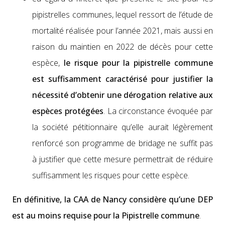
pip­istrelles com­munes, lequel ressort de l’étude de
mor­tal­ité réal­isée pour l’année 2021, mais aus­si en
rai­son du main­tien en 2022 de décès pour cette
espèce,
le risque pour la pip­istrelle com­mune
est suff­isam­ment car­ac­térisé pour jus­ti­fi­er la
néces­sité d’obtenir une déro­ga­tion rel­a­tive aux
espèces pro­tégées
. La cir­con­stance évo­quée par
la société péti­tion­naire qu’elle aurait légère­ment
ren­for­cé son pro­gramme de bridage ne suf­fit pas
à jus­ti­fi­er que cette mesure per­me­t­trait de réduire
suff­isam­ment les risques pour cette espèce.
En défini­tive, la CAA de Nan­cy con­sid­ère qu’une DEP
est au moins req­uise pour la Pip­istrelle com­mune
.