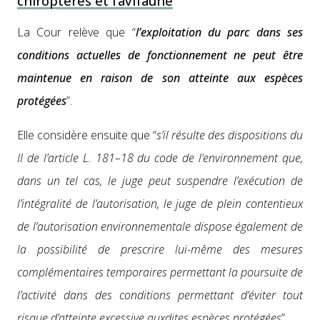
chiroptères et l’avifaune
La Cour relève que “
l’exploitation du parc dans ses
con­di­tions actuelles de fonc­tion­nement ne peut être
main­tenue en rai­son de son atteinte aux espèces
pro­tégées
”.
Elle con­sid­ère ensuite que “
s’il résulte des dis­po­si­tions du
II de l’article L. 181–18 du code de l’environnement que,
dans un tel cas, le juge peut sus­pendre l’exécution de
l’intégralité de l’autorisation, le juge de plein con­tentieux
de l’autorisation envi­ron­nemen­tale dis­pose égale­ment de
la pos­si­bil­ité de pre­scrire lui-même des mesures
com­plé­men­taires tem­po­raires per­me­t­tant la pour­suite de
l’activité dans des con­di­tions per­me­t­tant d’éviter tout
risque d’atteinte exces­sive auxdites espèces pro­tégées
”.