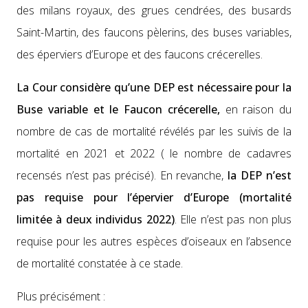
des milans roy­aux, des grues cen­drées, des busards
Saint-Mar­tin, des fau­cons pèlerins, des bus­es vari­ables,
des éper­viers d’Europe et des fau­cons crécerelles.
La Cour con­sid­ère qu’une DEP est néces­saire pour la
Buse vari­able et le Fau­con crécerelle,
en rai­son du
nom­bre de cas de mor­tal­ité révélés par les suiv­is de la
mor­tal­ité en 2021 et 2022 ( le nom­bre de cadavres
recen­sés n’est pas pré­cisé). En revanche,
la DEP n’est
pas req­uise pour l’éper­vi­er d’Eu­rope (mor­tal­ité
lim­itée à deux indi­vidus 2022)
. Elle n’est pas non plus
req­uise pour les autres espèces d’oiseaux en l’ab­sence
de mor­tal­ité con­statée à ce stade.
Plus pré­cisé­ment :