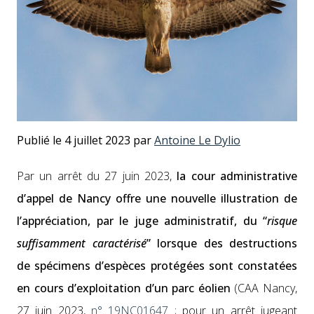
Publié le 4 juillet 2023 par
Antoine Le Dylio
Par un arrêt du 27 juin 2023,
la cour admin­is­tra­tive
d’ap­pel de Nan­cy offre une nou­velle illus­tra­tion de
l’ap­pré­ci­a­tion, par le juge admin­is­tratif, du “
risque
suff­isam­ment car­ac­térisé
” lorsque des destruc­tions
de spéci­mens d’e­spèces pro­tégées sont con­statées
en cours d’ex­ploita­tion d’un parc éolien
(CAA Nan­cy,
27 juin 2023,
n° 19NC01647
; pour un arrêt jugeant