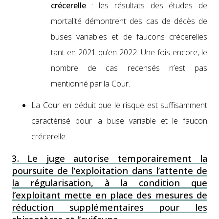
crécerelle
: les résul­tats des études de
mor­tal­ité démon­trent des cas de décès de
bus­es vari­ables et de fau­cons crécerelles
tant en 2021 qu’en 2022. Une fois encore, le
nom­bre de cas recen­sés n’est pas
men­tion­né par la Cour.
La Cour en déduit que le risque est suff­isam­ment
car­ac­térisé pour la buse vari­able et le fau­con
crécerelle.
3. Le juge autorise temporairement la
poursuite de l’exploitation dans l’attente de
la régularisation, à la condition que
l’exploitant mette en place des mesures de
réduction supplémentaires pour les