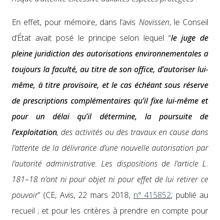
En effet, pour mémoire, dans l’avis
Novis­sen
, le Con­seil
d’É­tat avait posé le principe selon lequel “
le juge de
pleine juri­dic­tion des autori­sa­tions envi­ron­nemen­tales a
tou­jours la fac­ulté, au titre de son office, d’au­toris­er lui-
même, à titre pro­vi­soire, et le cas échéant sous réserve
de pre­scrip­tions com­plé­men­taires qu’il fixe lui-même et
pour un délai qu’il déter­mine, la pour­suite de
l’ex­ploita­tion
, des activ­ités ou des travaux en cause dans
l’at­tente de la délivrance d’une nou­velle autori­sa­tion par
l’au­torité admin­is­tra­tive. Les dis­po­si­tions de l’ar­ti­cle L.
181–18 n’ont ni pour objet ni pour effet de lui retir­er ce
pou­voir
” (CE, Avis, 22 mars 2018,
n° 415852
, pub­lié au
recueil ; et pour les critères à pren­dre en compte pour