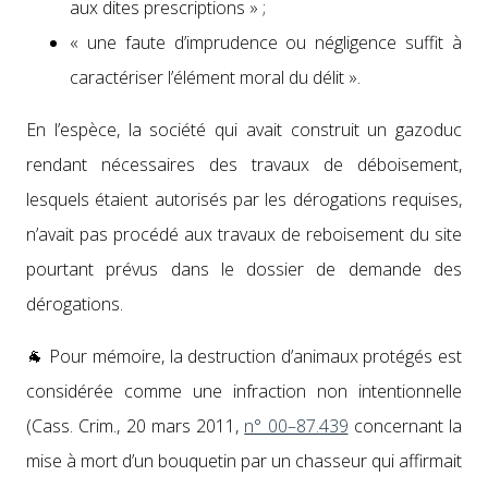
aux dites pre­scrip­tions » ;
« une faute d’im­pru­dence ou nég­li­gence suf­fit à
car­ac­téris­er l’élé­ment moral du délit ».
En l’espèce, la société qui avait con­stru­it un gazo­duc
ren­dant néces­saires des travaux de déboise­ment,
lesquels étaient autorisés par les déro­ga­tions req­ui­s­es,
n’avait pas procédé aux travaux de reboise­ment du site
pour­tant prévus dans le dossier de demande des
déro­ga­tions.
🐐 Pour mémoire, la destruc­tion d’animaux pro­tégés est
con­sid­érée comme une infrac­tion non inten­tion­nelle
(Cass. Crim., 20 mars 2011,
n° 00–87.439
con­cer­nant la
mise à mort d’un bou­quetin par un chas­seur qui affir­mait