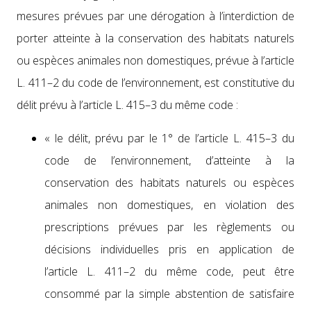
mesures prévues par une déro­ga­tion à l’interdiction de
porter atteinte à la con­ser­va­tion des habi­tats naturels
ou espèces ani­males non domes­tiques, prévue à l’article
L. 411–2 du code de l’environnement, est con­sti­tu­tive du
délit prévu à l’article L. 415–3 du même code :
« le délit, prévu par le 1° de l’ar­ti­cle L. 415–3 du
code de l’en­vi­ron­nement, d’at­teinte à la
con­ser­va­tion des habi­tats naturels ou espèces
ani­males non domes­tiques, en vio­la­tion des
pre­scrip­tions prévues par les règle­ments ou
déci­sions indi­vidu­elles pris en appli­ca­tion de
l’ar­ti­cle L. 411–2 du même code, peut être
con­som­mé par la sim­ple absten­tion de sat­is­faire