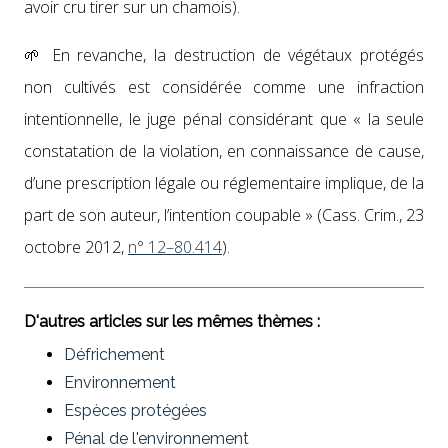
avoir cru tir­er sur un chamois).
🌱 En revanche, la destruc­tion de végé­taux pro­tégés
non cul­tivés est con­sid­érée comme une infrac­tion
inten­tion­nelle, le juge pénal con­sid­érant que « la seule
con­stata­tion de la vio­la­tion, en con­nais­sance de cause,
d’une pre­scrip­tion légale ou régle­men­taire implique, de la
part de son auteur, l’in­ten­tion coupable » (Cass. Crim., 23
octo­bre 2012,
n° 12–80.414
).
D'autres articles sur les mêmes thèmes :
Défrichement
Environnement
Espèces protégées
Pénal de l'environnement