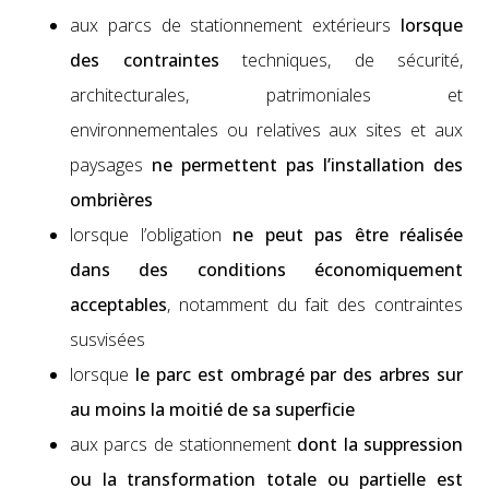
aux parcs de sta­tion­nement extérieurs
lorsque
des con­traintes
tech­niques, de sécu­rité,
archi­tec­turales, pat­ri­mo­ni­ales et
envi­ron­nemen­tales ou rel­a­tives aux sites et aux
paysages
ne per­me­t­tent pas l’installation des
ombrières
lorsque l’obligation
ne peut pas être réal­isée
dans des con­di­tions économique­ment
accept­a­bles
, notam­ment du fait des con­traintes
susvisées
lorsque
le parc est ombragé par des arbres sur
au moins la moitié de sa super­fi­cie
aux parcs de sta­tion­nement
dont la sup­pres­sion
ou la trans­for­ma­tion totale ou par­tielle est