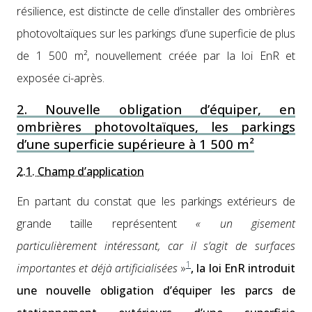
résilience, est dis­tincte de celle d’in­staller des ombrières
pho­to­voltaïques sur les park­ings d’une super­fi­cie de plus
de 1 500 m², nou­velle­ment créée par la loi EnR et
exposée ci-après.
2. Nouvelle obligation d’équiper, en
ombrières photovoltaïques, les parkings
d’une superficie supérieure à 1 500 m²
2.1. Champ d’application
En par­tant du con­stat que les park­ings extérieurs de
grande taille représen­tent
« un gise­ment
par­ti­c­ulière­ment intéres­sant, car il s’agit de sur­faces
1
impor­tantes et déjà arti­fi­cial­isées
»
, la loi EnR intro­duit
une nou­velle oblig­a­tion d’équiper les parcs de