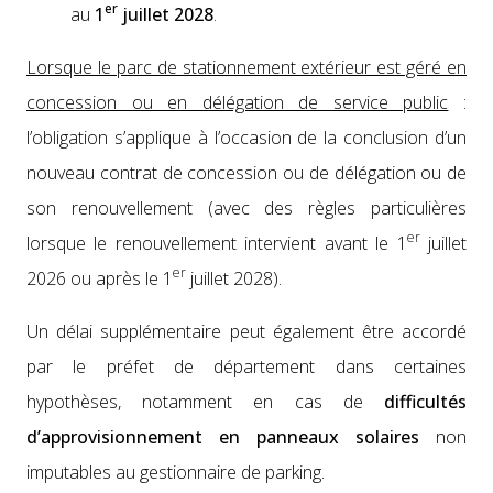
er
au
1
juil­let 2028
.
Lorsque le parc de sta­tion­nement extérieur est géré en
con­ces­sion ou en délé­ga­tion de ser­vice pub­lic
:
l’oblig­a­tion s’ap­plique à l’oc­ca­sion de la con­clu­sion d’un
nou­veau con­trat de con­ces­sion ou de délé­ga­tion ou de
son renou­velle­ment (avec des règles par­ti­c­ulières
er
lorsque le renou­velle­ment inter­vient avant le 1
juil­let
er
2026 ou après le 1
juil­let 2028).
Un délai sup­plé­men­taire peut égale­ment être accordé
par le préfet de départe­ment dans cer­taines
hypothès­es, notam­ment en cas de
dif­fi­cultés
d’approvisionnement en pan­neaux solaires
non
imputa­bles au ges­tion­naire de park­ing.