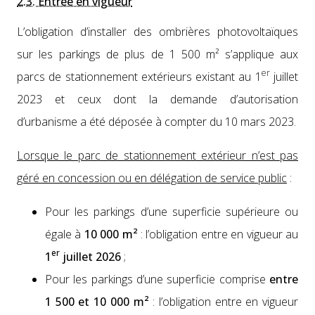
2.3. Entrée en vigueur
L’obligation d’installer des ombrières pho­to­voltaïques
sur les park­ings de plus de 1 500 m² s’ap­plique aux
er
parcs de sta­tion­nement extérieurs exis­tant au 1
juil­let
2023 et ceux dont la demande d’au­tori­sa­tion
d’ur­ban­isme a été déposée à compter du 10 mars 2023.
Lorsque le parc de sta­tion­nement extérieur n’est pas
géré en con­ces­sion ou en délé­ga­tion de ser­vice pub­lic
:
Pour les park­ings d’une super­fi­cie supérieure ou
égale à
10 000 m²
: l’oblig­a­tion entre en vigueur au
er
1
juil­let 2026
;
Pour les park­ings d’une super­fi­cie com­prise
entre
1 500 et 10 000 m²
: l’oblig­a­tion entre en vigueur