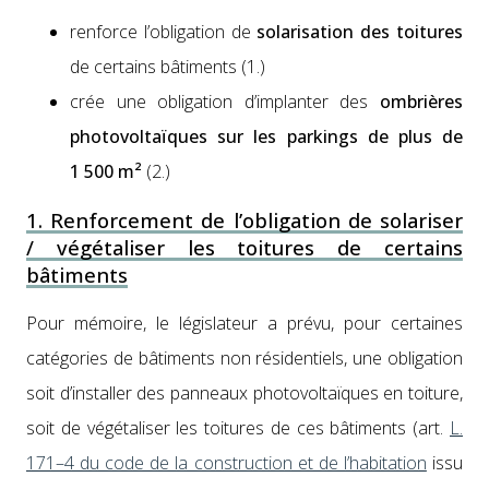
ren­force l’oblig­a­tion de
solar­i­sa­tion des toi­tures
de cer­tains bâti­ments (1.)
crée une oblig­a­tion d’implanter des
ombrières
pho­to­voltaïques sur les park­ings de plus de
1 500 m²
(2.)
1. Renforcement de l’obligation de solariser
/ végétaliser les toitures de certains
bâtiments
Pour mémoire, le lég­is­la­teur a prévu, pour cer­taines
caté­gories de bâti­ments non rési­den­tiels, une oblig­a­tion
soit d’installer des pan­neaux pho­to­voltaïques en toi­ture,
soit de végé­talis­er les toi­tures de ces bâti­ments (art.
L.
171–4 du code de la con­struc­tion et de l’habitation
issu