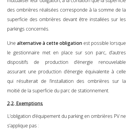
mutu­alis­er leur oblig­a­tion, à la con­di­tion que la super­fi­cie
des ombrières réal­isées cor­re­sponde à la somme de la
super­fi­cie des ombrières devant être instal­lées sur les
park­ings con­cernés.
Une
alter­na­tive à cette oblig­a­tion
est pos­si­ble lorsque
le ges­tion­naire met en place sur son parc, d’autres
dis­posi­tifs de pro­duc­tion d’énergie renou­ve­lable
assur­ant une pro­duc­tion d’énergie équiv­a­lente à celle
qui résul­terait de l’installation des ombrières sur la
moitié de la super­fi­cie du parc de sta­tion­nement.
2.2. Exemptions
L’obligation d’équipement du park­ing en ombrières PV ne
s’applique pas :