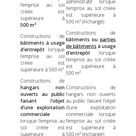
admin­is­tratif lorsque
l’emprise au sol
l’emprise au sol créée
créée est
est supérieure à
supérieure à
500 m² (inchangé)
500 m²
Con­struc­tions de
Con­struc­tions de
bâti­ments ou
par­ties
bâti­ments à usage
de bâti­ments
à usage
d’en­tre­pôt
lorsque
d’en­tre­pôt
lorsque
l’emprise au sol
l’emprise au sol créée
créée est
est supérieure à
supérieure à 500 m²
500 m²
Con­struc­tions de
hangars non
Con­struc­tions de
ouverts au pub­lic
hangars non ouverts
faisant l’ob­jet
au pub­lic faisant l’ob­jet
d’une exploita­tion
d’une exploita­tion
com­mer­ciale
com­mer­ciale lorsque
lorsque l’emprise au
l’emprise au sol créée
sol créée est
est supérieure à
supérieure à
500 m² (inchangé)