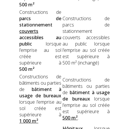
500 m²
Con­struc­tions de
parcs de
Con­struc­tions de
sta­tion­nement
parcs de
cou­verts
sta­tion­nement
acces­si­bles au
cou­verts acces­si­bles
pub­lic
lorsque
au pub­lic lorsque
l’emprise au sol
l’emprise au sol créée
créée est
est supérieure à
supérieure à
500 m² (inchangé)
500 m²
Con­struc­tions de
Con­struc­tions de
bâti­ments ou par­ties
bâti­ments ou par­ties
de
bâti­ment à
de
bâti­ment à usage
usage de bureaux
de bureaux
lorsque
lorsque l’emprise au
l’emprise au sol créée
sol créée est
est supérieure à
supérieure à
500 m²
.
1 000 m²
Hôpi­taux
lorsque