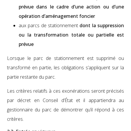
prévue dans le cadre d’une action ou d’une
opéra­tion d’aménagement fonci­er
aux parcs de sta­tion­nement
dont la sup­pres­sion
ou la trans­for­ma­tion totale ou par­tielle est
prévue
Lorsque le parc de sta­tion­nement est sup­primé ou
trans­for­mé en par­tie, les oblig­a­tions s’appliquent sur la
par­tie restante du parc.
Les critères relat­ifs à ces exonéra­tions seront pré­cisés
par décret en Con­seil d’État et il appar­tien­dra au
ges­tion­naire du parc de démon­tr­er qu’il répond à ces
critères.