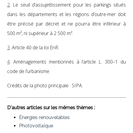
2
.
Le seuil d’assujettissement pour les park­ings situés
dans les départe­ments et les régions d’outre-mer doit
être pré­cisé par décret et ne pour­ra être inférieur à
500 m², ni supérieur à 2 500 m².
3
.
Arti­cle 40 de la loi EnR.
4
.
Amé­nage­ments men­tion­nés à l’ar­ti­cle L. 300–1 du
code de l’ur­ban­isme.
Crédits de la pho­to prin­ci­pale : SIPA.
D'autres articles sur les mêmes thèmes :
Énergies renouvelables
Photovoltaïque