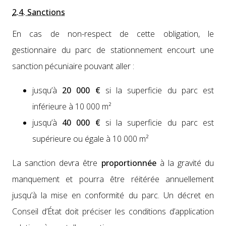
2.4. Sanctions
En cas de non-respect de cette oblig­a­tion, le
ges­tion­naire du parc de sta­tion­nement encourt une
sanc­tion pécu­ni­aire pou­vant aller :
jusqu’à
20 000 €
si la super­fi­cie du parc est
inférieure à 10 000 m²
jusqu’à
40 000 €
si la super­fi­cie du parc est
supérieure ou égale à 10 000 m²
La sanc­tion devra être
pro­por­tion­née
à la grav­ité du
man­que­ment et pour­ra être réitérée annuelle­ment
jusqu’à la mise en con­for­mité du parc. Un décret en
Con­seil d’État doit pré­cis­er les con­di­tions d’application