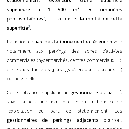
sta­tion­nement extérieurs d’une super­fi­cie
supérieure à 1 500 m² en ombrières
2
pho­to­voltaïques
, sur au moins
la moitié de cette
3
super­fi­cie
.
La notion de
parc de sta­tion­nement extérieur
ren­voie
notam­ment aux park­ings des zones d’activités
com­mer­ciales (hyper­marchés, cen­tres com­mer­ci­aux, …),
des zones d’activités (park­ings d’aéroports, bureaux, …)
ou indus­trielles.
Cette oblig­a­tion s’applique au
ges­tion­naire du parc,
à
savoir la per­son­ne tirant directe­ment un béné­fice de
l’exploitation du parc de sta­tion­nement. Les
ges­tion­naires de park­ings adja­cents
pour­ront