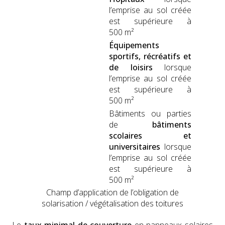
l’emprise au sol créée
est supérieure à
500 m²
Équipements
sportifs, récréat­ifs et
de loisirs
lorsque
l’emprise au sol créée
est supérieure à
500 m²
Bâti­ments ou par­ties
de
bâti­ments
sco­laires et
uni­ver­si­taires
lorsque
l’emprise au sol créée
est supérieure à
500 m²
Champ d’ap­pli­ca­tion de l’oblig­a­tion de
solar­i­sa­tion / végé­tal­i­sa­tion des toi­tures