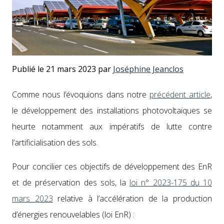
Publié le 21 mars 2023 par
Joséphine Jeanclos
Comme nous l’évoquions dans notre
précé­dent arti­cle
,
le développe­ment des instal­la­tions pho­to­voltaïques se
heurte notam­ment aux impérat­ifs de lutte con­tre
l’artificialisation des sols.
Pour con­cili­er ces objec­tifs de développe­ment des EnR
et de préser­va­tion des sols, la
loi n° 2023-175 du 10
mars 2023
rel­a­tive à l’accélération de la pro­duc­tion
d’énergies renou­ve­lables (loi EnR) :