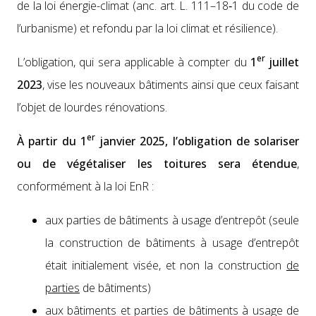
de la loi énergie-cli­mat (anc. art. L. 111–18‑1 du code de
l’urbanisme) et refon­du par la loi cli­mat et résilience).
er
L’obligation, qui sera applic­a­ble à compter du
1
juil­let
2023
, vise les nou­veaux bâti­ments ain­si que ceux faisant
l’objet de lour­des réno­va­tions.
er
À par­tir du 1
jan­vi­er 2025, l’obligation de solaris­er
ou de végé­talis­er les toi­tures sera éten­due
,
con­for­mé­ment à la loi EnR :
aux par­ties de bâti­ments à usage d’entrepôt (seule
la con­struc­tion de bâti­ments à usage d’en­tre­pôt
était ini­tiale­ment visée, et non la con­struc­tion
de
par­ties
de bâti­ments)
aux bâti­ments et par­ties de bâti­ments à usage de