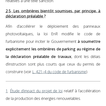
rel­a­tives à une telle sanc­tion.
2.5. Les ombrières bientôt soumises, par principe, à
déclaration préalable ?
Afin d’accélérer le déploiement des pan­neaux
pho­to­voltaïques, la loi EnR mod­i­fie le code de
l’urbanisme pour inciter le Gou­verne­ment
à soumet­tre
explicite­ment les ombrières de park­ing au régime de
la déc­la­ra­tion préal­able de travaux
, dont les délais
d’instruction sont plus courts que ceux du per­mis de
con­stru­ire (voir
L. 421–4 du code de l’ur­ban­isme
).
1
.
Étude d’impact du pro­jet de loi
relatif à l’accélération
de la pro­duc­tion des éner­gies renou­ve­lables.