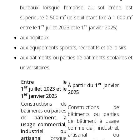
bureaux lorsque l’emprise au sol créée est
supérieure à 500 m² (le seuil étant fixé à 1 000 m²
er
er
entre le 1
juil­let 2023 et le 1
jan­vi­er 2025)
aux hôpi­taux
aux équipements sportifs, récréat­ifs et de loisirs
aux bâti­ments ou par­ties de bâti­ments sco­laires et
uni­ver­si­taires
Entre le
er
À par­tir du 1
jan­vi­er
er
1
juil­let 2023 et le
2025
er
1
jan­vi­er 2025
Con­struc­tions de
Con­struc­tions de
bâti­ments ou par­ties
bâti­ments ou par­ties
de
bâti­ment à
de bâti­ment à usage
usage com­mer­cial,
com­mer­cial, indus­triel,
indus­triel ou
arti­sanal ou
arti­sanal
lorsque